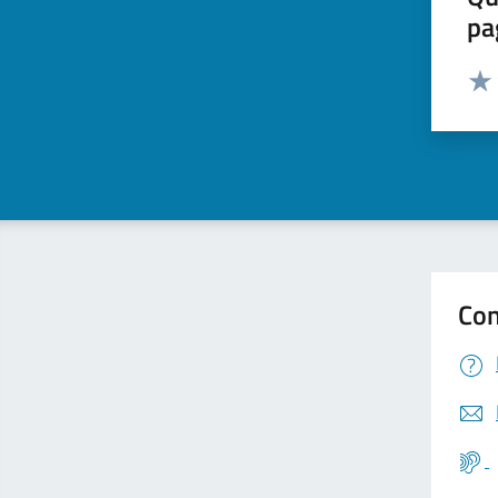
pa
Valut
Valu
Con