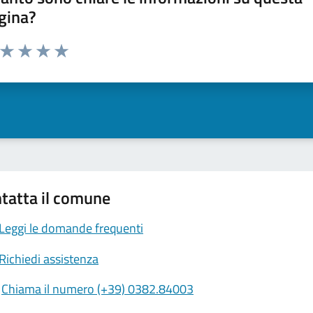
gina?
a da 1 a 5 stelle la pagina
ta 1 stelle su 5
Valuta 2 stelle su 5
Valuta 3 stelle su 5
Valuta 4 stelle su 5
Valuta 5 stelle su 5
tatta il comune
Leggi le domande frequenti
Richiedi assistenza
Chiama il numero (+39) 0382.84003