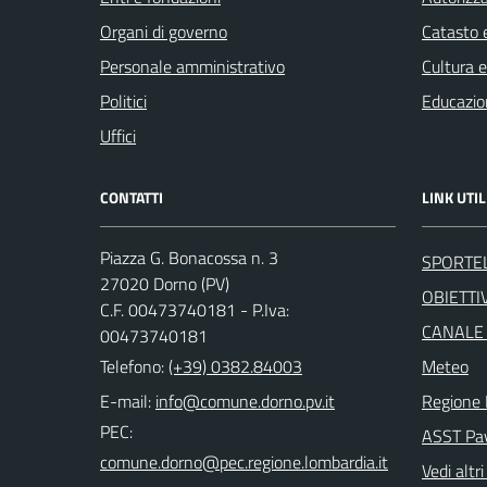
Organi di governo
Catasto e
Personale amministrativo
Cultura 
Politici
Educazio
Uffici
CONTATTI
LINK UTIL
Piazza G. Bonacossa n. 3
SPORTE
27020 Dorno (PV)
OBIETTIV
C.F. 00473740181 - P.Iva:
CANALE
00473740181
Telefono:
(+39) 0382.84003
Meteo
E-mail:
Regione 
PEC:
ASST Pa
Vedi altri